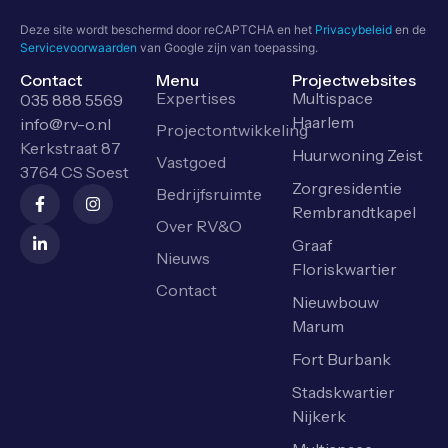
Deze site wordt beschermd door reCAPTCHA en het
Privacybeleid
en de
Servicevoorwaarden
van Google zijn van toepassing.
Contact
Menu
Projectwebsites
Expertises
Multispace
035 888 5569
Haarlem
info@rv-o.nl
Projectontwikkeling
Kerkstraat 87
Huurwoning Zeist
Vastgoed
3764 CS Soest
Zorgresidentie
Bedrijfsruimte
Rembrandtkapel
Over RV&O
Graaf
Nieuws
Floriskwartier
Contact
Nieuwbouw
Marum
Fort Burbank
Stadskwartier
Nijkerk