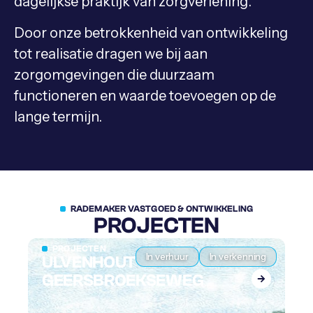
dagelijkse praktijk van zorgverlening.
Door onze betrokkenheid van ontwikkeling
tot realisatie dragen we bij aan
zorgomgevingen die duurzaam
functioneren en waarde toevoegen op de
lange termijn.
RADEMAKER VASTGOED & ONTWIKKELING
PROJECTEN
PROJECTEN
In verhuur
In verkenning
ULVENHOUT
A
GEERSBROEKSEWEG
D