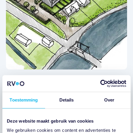
WINKEL/HORECARUIMTE
In ontwikkeling
Verkocht
SOESTERBERGSESTRAAT
SOEST
SOESTERBERGSESTRAAT
Toestemming
Details
Over
AANTAL UNITS: 1
Deze website maakt gebruik van cookies
We gebruiken cookies om content en advertenties te