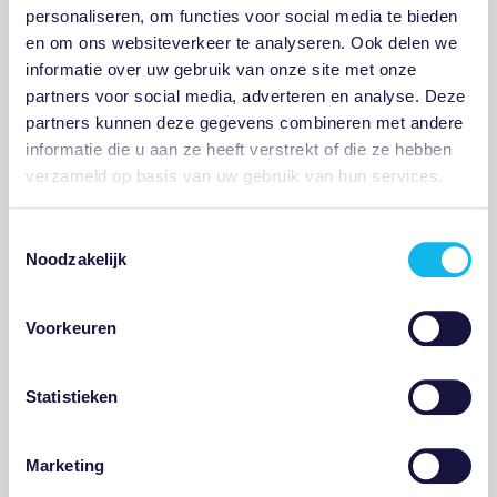
personaliseren, om functies voor social media te bieden
en om ons websiteverkeer te analyseren. Ook delen we
informatie over uw gebruik van onze site met onze
partners voor social media, adverteren en analyse. Deze
partners kunnen deze gegevens combineren met andere
informatie die u aan ze heeft verstrekt of die ze hebben
verzameld op basis van uw gebruik van hun services.
Toestemmingsselectie
Noodzakelijk
Voorkeuren
GRAAF FLORISKWARTIER
Binnenkort in verkoop
In ontwikkeling
EVERDINGEN GRAAF
Statistieken
HUIBERTLAAN
AANTAL WONINGEN: 14
Marketing
AANTAL APPARTEMENTEN: 10