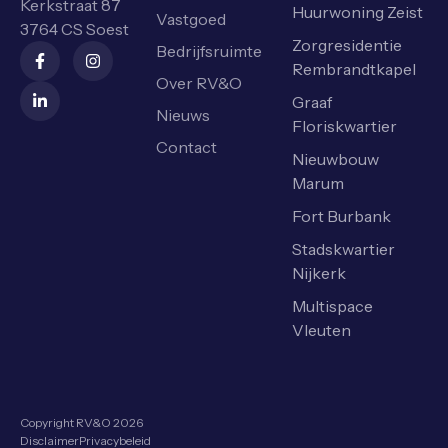
Kerkstraat 87
Huurwoning Zeist
Vastgoed
3764 CS Soest
Zorgresidentie
Bedrijfsruimte
Rembrandtkapel
Over RV&O
Graaf
Nieuws
Floriskwartier
Contact
Nieuwbouw
Marum
Fort Burbank
Stadskwartier
Nijkerk
Multispace
Vleuten
Copyright RV&O 2026
Disclaimer
Privacybeleid