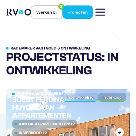
3
Werken bij
Projecten
RADEMAKER VASTGOED & ONTWIKKELING
PROJECTSTATUS: IN
ONTWIKKELING
TUINEN VAN GAASBEEK FASE 2
In ontwikkeling
In verkoop
SOEST FERDINAND
HUYCKLAAN
APPARTEMENTEN
AANTAL APPARTEMENTEN: 12
IN VERKOOP: 12