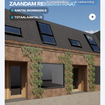
In ontwikkeling
In verkenning
ZAANDAM REIGERSTRAAT
AANTAL WONINGEN: 5
TOTAAL AANTAL: 5