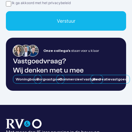
Privacy
(Vereist)
Ik ga akkoord met het privacybeleid
Verstuur
Onze collega's
staan voor u klaar
Vastgoedvraag?
Wij denken met u mee
Woningbouw
Zorgvastgoed
Commercieel vastgoed
Recreatievastgoed