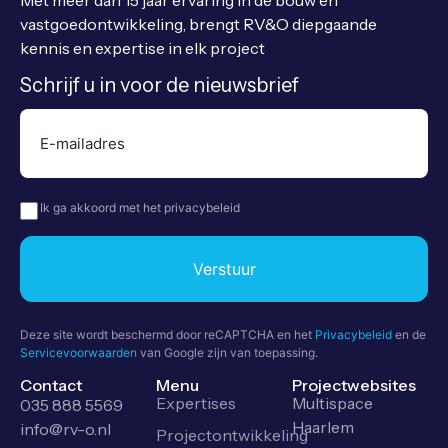
Met meer dan 15 jaar ervaring in de bouw en
vastgoedontwikkeling, brengt RV&O diepgaande
kennis en expertise in elk project
Schrijf u in voor de nieuwsbrief
E-
mailadres
(Vereist)
Privacy
(Vereist)
Ik ga akkoord met het privacybeleid
Verstuur
Deze site wordt beschermd door reCAPTCHA en het
Privacybeleid
en de
Servicevoorwaarden
van Google zijn van toepassing.
Contact
Menu
Projectwebsites
Expertises
Multispace
035 888 5569
Haarlem
info@rv-o.nl
Projectontwikkeling