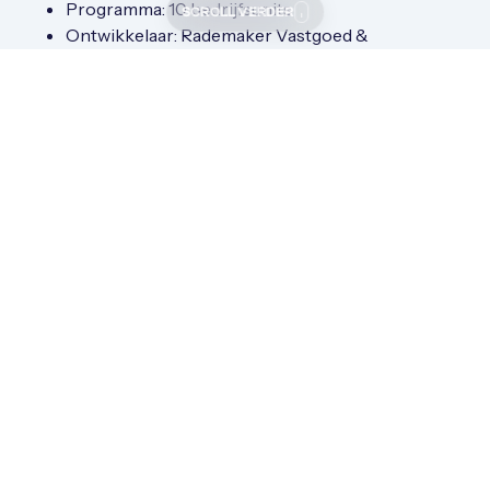
Programma: 10 bedrijfsunits
SCROLL VERDER
Ontwikkelaar: Rademaker Vastgoed &
Ontwikkeling
Concept: Multispace
Blijf op de hoogte
Naam
(Vereist)
E-
mailadres
(Vereist)
Telefoon