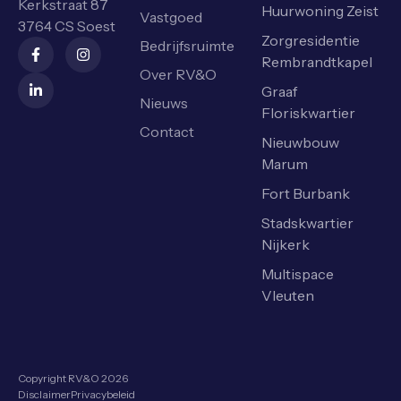
Kerkstraat 87
Huurwoning Zeist
Vastgoed
3764 CS Soest
Zorgresidentie
Bedrijfsruimte
Rembrandtkapel
Over RV&O
Graaf
Nieuws
Floriskwartier
Contact
Nieuwbouw
Marum
Fort Burbank
Stadskwartier
Nijkerk
Multispace
Vleuten
Copyright RV&O 2026
Disclaimer
Privacybeleid