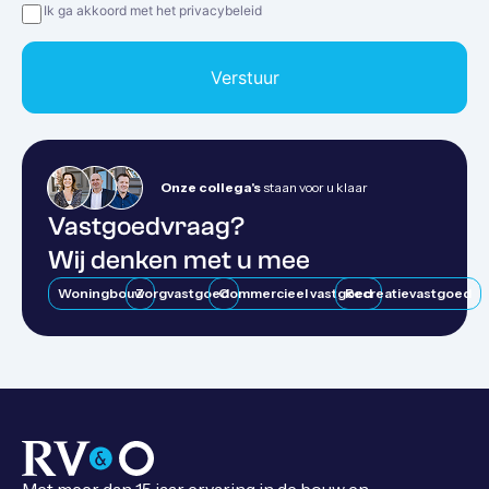
Privacy
(Vereist)
Ik ga akkoord met het privacybeleid
Verstuur
Onze collega's
staan voor u klaar
Vastgoedvraag?
Wij denken met u mee
Woningbouw
Zorgvastgoed
Commercieel vastgoed
Recreatievastgoed