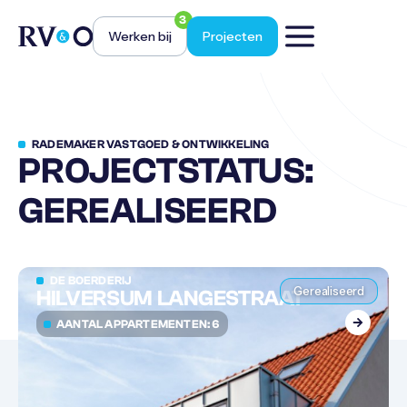
3
Werken bij
Projecten
RADEMAKER VASTGOED & ONTWIKKELING
PROJECTSTATUS:
GEREALISEERD
DE BOERDERIJ
Gerealiseerd
HILVERSUM LANGESTRAAT
AANTAL APPARTEMENTEN: 6