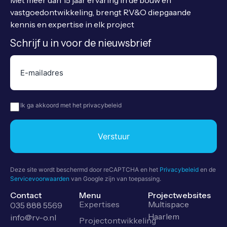
Met meer dan 15 jaar ervaring in de bouw en
vastgoedontwikkeling, brengt RV&O diepgaande
kennis en expertise in elk project
Schrijf u in voor de nieuwsbrief
E-
mailadres
(Vereist)
Privacy
(Vereist)
Ik ga akkoord met het privacybeleid
Verstuur
Deze site wordt beschermd door reCAPTCHA en het
Privacybeleid
en de
Servicevoorwaarden
van Google zijn van toepassing.
Contact
Menu
Projectwebsites
Expertises
Multispace
035 888 5569
Haarlem
info@rv-o.nl
Projectontwikkeling