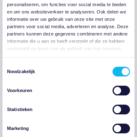
personaliseren, om functies voor social media te bieden
en om ons websiteverkeer te analyseren. Ook delen we
informatie over uw gebruik van onze site met onze
partners voor social media, adverteren en analyse. Deze
partners kunnen deze gegevens combineren met andere
informatie die u aan ze heeft verstrekt of die ze hebben
verzameld op basis van uw gebruik van hun services.
Toestemmingsselectie
Noodzakelijk
Voorkeuren
PROJECTEN
Gerealiseerd
OUDE WETERING
Statistieken
PLANTAGE
AANTAL WONINGEN: 2
Marketing