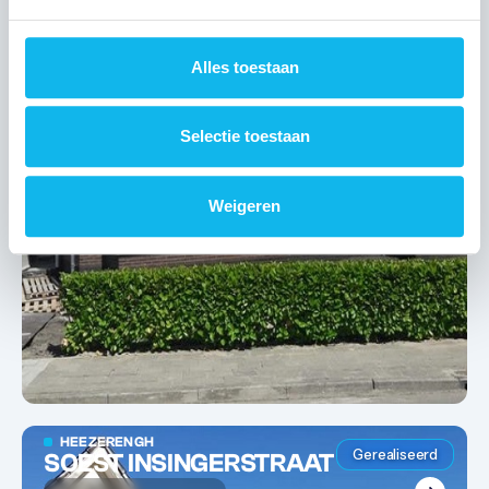
Alles toestaan
Selectie toestaan
Weigeren
HEEZERENGH
Gerealiseerd
SOEST INSINGERSTRAAT