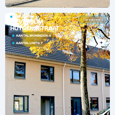
PROJECTEN
Gerealiseerd
HILVERSUM
HUYGENSSTRAAT
AANTAL WONINGEN: 4
AANTAL UNITS: 7