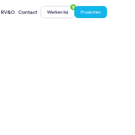
3
r RV&O
Contact
Werken bij
Projecten