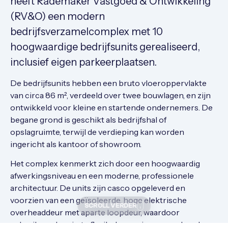
heeft Rademaker Vastgoed & Ontwikkeling
(RV&O) een modern
bedrijfsverzamelcomplex met 10
hoogwaardige bedrijfsunits gerealiseerd,
inclusief eigen parkeerplaatsen.
De bedrijfsunits hebben een bruto vloeroppervlakte
van circa 86 m², verdeeld over twee bouwlagen, en zijn
ontwikkeld voor kleine en startende ondernemers. De
begane grond is geschikt als bedrijfshal of
opslagruimte, terwijl de verdieping kan worden
ingericht als kantoor of showroom.
Het complex kenmerkt zich door een hoogwaardig
afwerkingsniveau en een moderne, professionele
architectuur. De units zijn casco opgeleverd en
voorzien van een geïsoleerde, hoge elektrische
SCROLL VERDER
overheaddeur met aparte loopdeur, waardoor
gebruikers de ruimte flexibel naar eigen wens konden