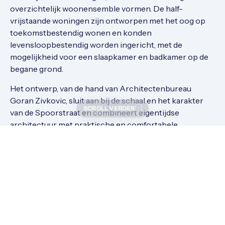
overzichtelijk woonensemble vormen. De half-
vrijstaande woningen zijn ontworpen met het oog op
toekomstbestendig wonen en konden
levensloopbestendig worden ingericht, met de
mogelijkheid voor een slaapkamer en badkamer op de
begane grond.
Het ontwerp, van de hand van Architectenbureau
Goran Zivkovic, sluit aan bij de schaal en het karakter
SCROLL VERDER
van de Spoorstraat en combineert eigentijdse
architectuur met praktische en comfortabele
indelingen. Kwaliteit en wooncomfort stonden centraal
bij de realisatie van dit project.
Met Emmahof is een hoogwaardige en duurzame
toevoeging gerealiseerd aan het woningaanbod in
Soest.
Projectgegevens