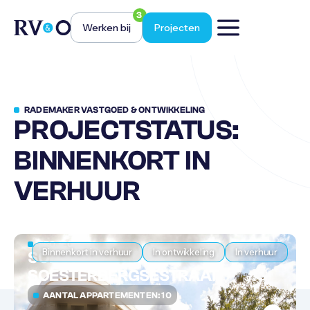
3
Werken bij
Projecten
RADEMAKER VASTGOED & ONTWIKKELING
PROJECTSTATUS:
BINNENKORT IN
VERHUUR
PROJECTEN
Binnenkort in verhuur
In ontwikkeling
In verhuur
SOEST
SOESTERBERGSESTRAAT
AANTAL APPARTEMENTEN: 10