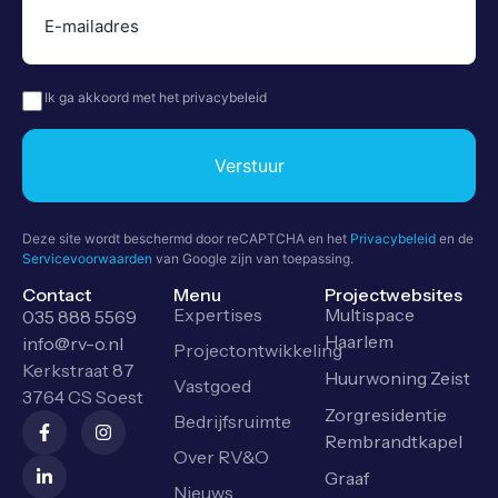
mailadres
(Vereist)
Privacy
(Vereist)
Ik ga akkoord met het privacybeleid
Verstuur
Deze site wordt beschermd door reCAPTCHA en het
Privacybeleid
en de
Servicevoorwaarden
van Google zijn van toepassing.
Contact
Menu
Projectwebsites
Expertises
Multispace
035 888 5569
Haarlem
info@rv-o.nl
Projectontwikkeling
Kerkstraat 87
Huurwoning Zeist
Vastgoed
3764 CS Soest
Zorgresidentie
Bedrijfsruimte
Rembrandtkapel
Over RV&O
Graaf
Nieuws