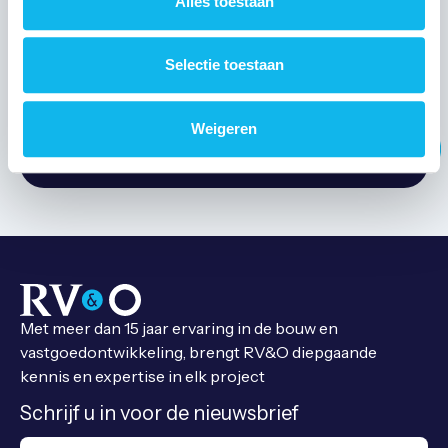
Alles toestaan
Onze collega's
staan voor u klaar
Selectie toestaan
Vastgoedvraag?
Wij denken met u mee
Weigeren
Woningbouw
Zorgvastgoed
Commercieel vastgoed
Recreatievastgoed
Met meer dan 15 jaar ervaring in de bouw en
vastgoedontwikkeling, brengt RV&O diepgaande
kennis en expertise in elk project
Schrijf u in voor de nieuwsbrief
E-